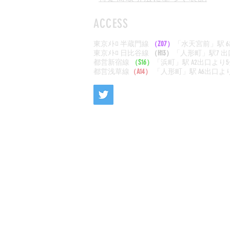
ACCESS
東京ﾒﾄﾛ 半蔵門線
（Z07）
「水天宮前」駅 
東京ﾒﾄﾛ
日比谷線
（H13）
「人形町
」駅7
出
​都営新宿線
（S16）
「浜町」駅 A2出口より
都営浅草線
（A14）
「人形町」駅 A6出口よ