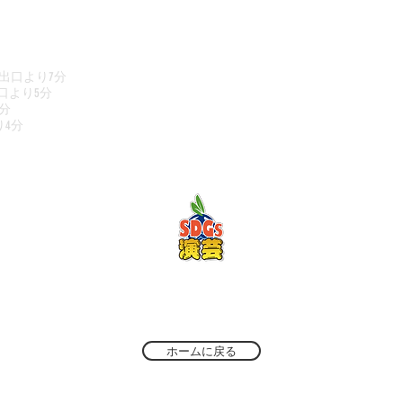
6出口より7分
口より5
分
5分
り4分
ホームに戻る