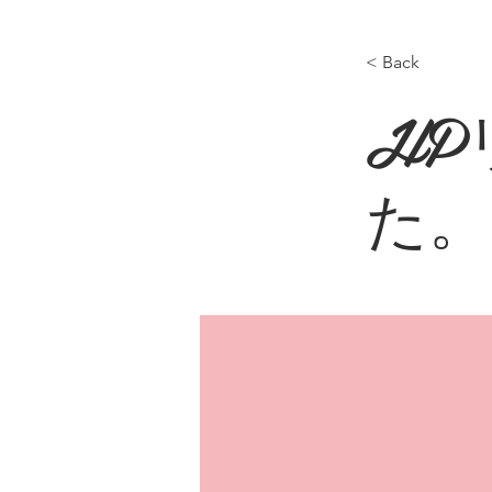
< Back
HP
た。