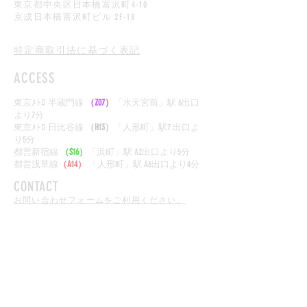
東京都中央区日本橋富沢町4-10
京成日本橋富沢町ビル 2F-18
（グランプラン株式会社内）
特定商取引法に基づく表記
ACCESS
東京ﾒﾄﾛ 半蔵門線
（Z07）
「水天宮前」駅 6出口
より7分
東京ﾒﾄﾛ
日比谷線
（H13）
「人形町
」駅7
出口よ
り5
分
​都営新宿線
（S16）
「浜町」駅 A2出口より5分
都営浅草線
（A14）
「人形町」駅 A6出口より4分
CONTACT
お問い合わせフォームをご利用ください。